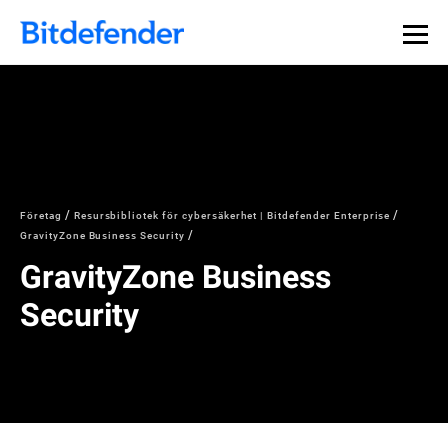
Företag
Resursbibliotek för cybersäkerhet | Bitdefender Enterprise
GravityZone Business Security
GravityZone Business
Security