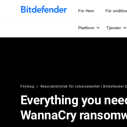
För Hem
För småför
Plattform
Tjänster
Företag
Resursbibliotek för cybersäkerhet | Bitdefender 
Everything you nee
WannaCry ransom