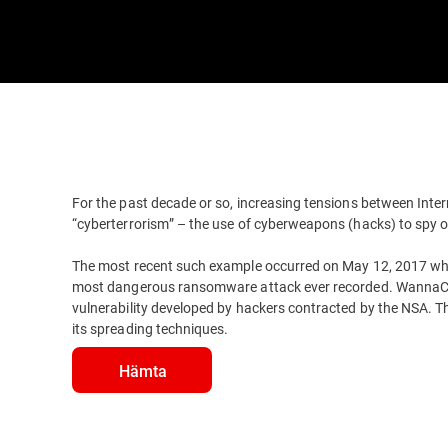
For the past decade or so, increasing tensions between Inter
“cyberterrorism” – the use of cyberweapons (hacks) to spy 
The most recent such example occurred on May 12, 2017 w
most dangerous ransomware attack ever recorded. WannaCry
vulnerability developed by hackers contracted by the NSA. Th
its spreading techniques.
Hämta