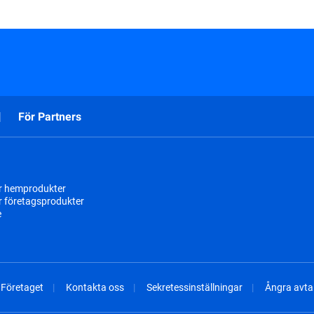
För Partners
r hemprodukter
r företagsprodukter
e
Företaget
Kontakta oss
Sekretessinställningar
Ångra avtal