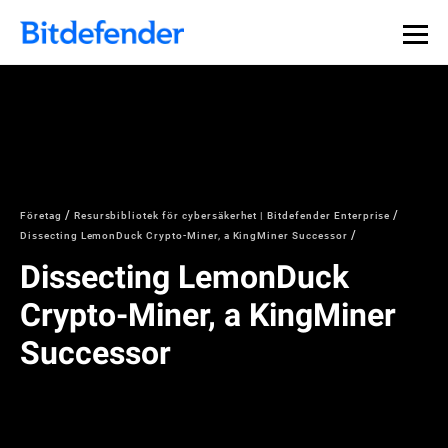
Företag
Resursbibliotek för cybersäkerhet | Bitdefender Enterprise
Dissecting LemonDuck Crypto-Miner, a KingMiner Successor
Dissecting LemonDuck
Crypto-Miner, a KingMiner
Successor