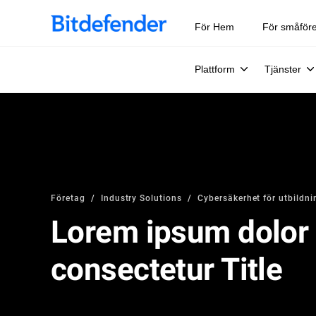
För Hem
För småför
Plattform
Tjänster
Företag
Industry Solutions
Cybersäkerhet för utbildni
Lorem ipsum dolor 
consectetur Title