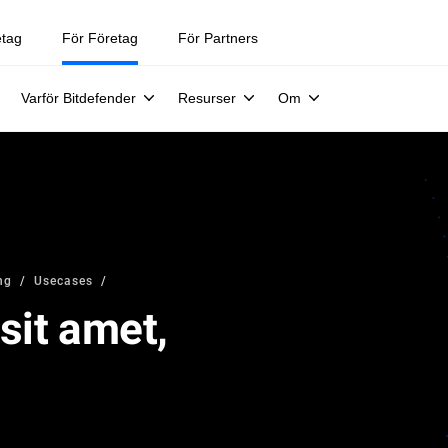
etag
För Företag
För Partners
Varför Bitdefender
Resurser
Om
ng
Usecases
sit amet,