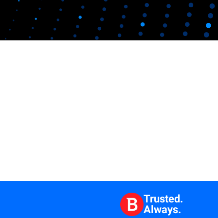
Trusted.
Always.