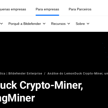
quenas empresas
Para empresas
Para Parceiros
Porquê a Bitdefender
Recursos
Sobre
ica | Bitdefender Enterprise
Análise do LemonDuck Crypto-Miner, u
uck Crypto-Miner,
ngMiner