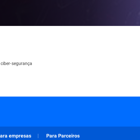
 ciber-segurança
ara empresas
Para Parceiros