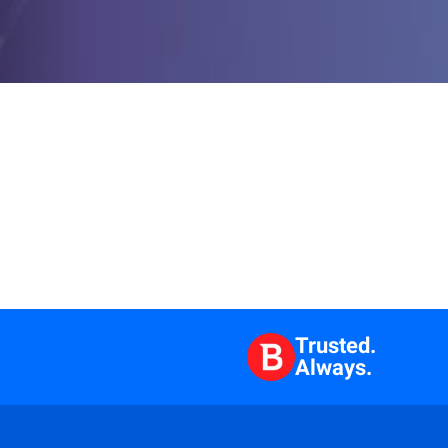
Trusted.
Always.