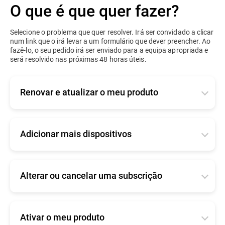
O que é que quer fazer?
Selecione o problema que quer resolver. Irá ser convidado a clicar
num link que o irá levar a um formulário que dever preencher. Ao
fazê-lo, o seu pedido irá ser enviado para a equipa apropriada e
será resolvido nas próximas 48 horas úteis.
Renovar e atualizar o meu produto
Aplica-se a produtos empresariais ativos ou
expirados. Diga-nos como é que comprou o seu
produto, para que possamos enviar o seu pedido à
Adicionar mais dispositivos
equipa certa.
Diga-nos como é que comprou o nosso produto, de
-
Comprei o meu produto online
forma a que possamos enviar o seu pedido para a
equipa certa.
Alterar ou cancelar uma subscrição
Clique
aqui
para entrar na sua consola e renovar.
-
Comprei o meu produto online
-
Diga-nos como é que comprou o nosso produto, de
Eu comprei o meu produto de um
forma a que possamos enviar o seu pedido para a
parceiro/revendedor da Bitdefender
Clique
aqui
para iniciar sessão na sua consola e
equipa certa.
Ativar o meu produto
adicionar vagas.
Clique
aqui
para apoio comercial