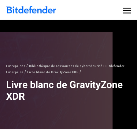
Souveraineté des données en cybersécurité : webinaire
Inscrivez-vous >>
en direct, le 30 juillet .
Entreprises
Bibliothèque de ressources de cybersécurité | Bitdefender
Enterprise
Livre blanc de GravityZone XDR
Livre blanc de GravityZone
XDR