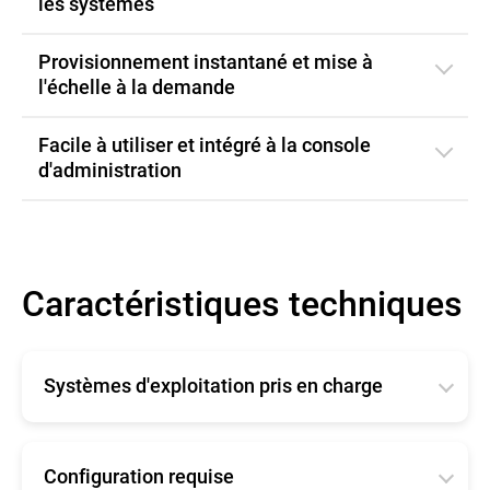
les systèmes
Provisionnement instantané et mise à
l'échelle à la demande
Facile à utiliser et intégré à la console
d'administration
Caractéristiques techniques
Systèmes d'exploitation pris en charge
La configuration système minimale
requise nécessaire à l'exécution de Bitdefender
Security for AWS est prévue pour répondre aux
Configuration requise
besoins de performance spécifiques des