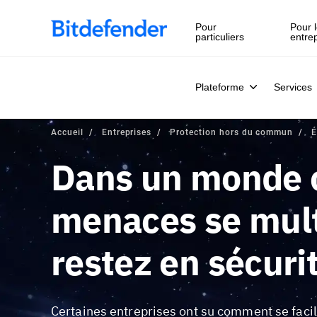
Souveraineté des données en cybersécurité : webinaire en 
Pour
Pour l
particuliers
entre
Plateforme
Services
Accueil
Entreprises
Protection hors du commun
É
Dans un monde o
menaces se mult
restez en sécuri
Certaines entreprises ont su comment se facili