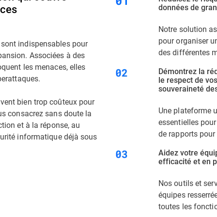
aces
données de gran
Notre solution as
pour organiser un
 sont indispensables pour
des différentes 
xpansion. Associées à des
loquent les menaces, elles
Démontrez la réd
yberattaques.
le respect de vo
souveraineté de
uvent bien trop coûteux pour
Une plateforme u
vous consacrez sans doute la
essentielles pour 
ction et à la réponse, au
de rapports pour
curité informatique déjà sous
Aidez votre équi
efficacité et en
Nos outils et ser
équipes resserrée
toutes les foncti