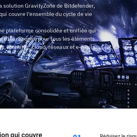
a solution GravityZone de Bitdefender,
 qui couvre l'ensemble du cycle de vie
une plateforme consolidée et unifiée qui
on et la réponse pour tous les éléments
, identités, cloud, réseaux et e-mails.
ion qui couvre
Réduisez le risqu