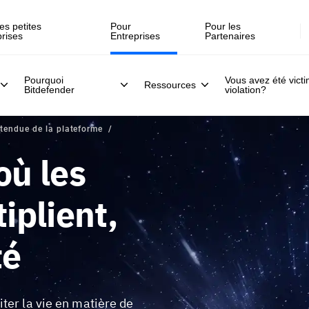
Inscrivez-vous >>
direct, le 30 juillet .
es petites
Pour
Pour les
prises
Entreprises
Partenaires
Pourquoi
Vous avez été vict
Ressources
Bitdefender
violation?
tendue de la plateforme
ù les
iplient,
té
ter la vie en matière de