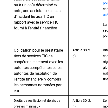
pol
ou à un coût déterminé ex
con
ante, une assistance en cas
us/
d’incident lié aux TIC en
rapport avec le service TIC
La 
fourni à l’entité financière
séc
pou
Obligation pour le prestataire
Article 30, 2.
Bit
tiers de services TIC de
g)
coo
coopérer pleinement avec les
rég
autorités compétentes et les
glo
autorités de résolution de
aut
l’entité financière, y compris
fin
les personnes nommées par
eux
Droits de résiliation et délais de
Article 30, 2.
L'e
préavis minimaux
h)
moy