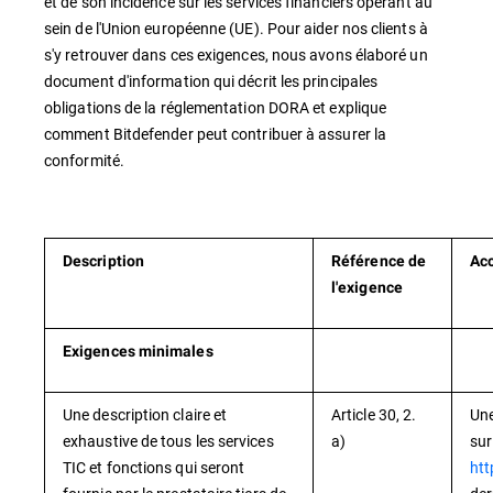
et de son incidence sur les services financiers opérant au
sein de l'Union européenne (UE). Pour aider nos clients à
s'y retrouver dans ces exigences, nous avons élaboré un
document d'information qui décrit les principales
obligations de la réglementation DORA et explique
comment Bitdefender peut contribuer à assurer la
conformité.
Description
Référence de
Acc
l'exigence
Exigences minimales
Une description claire et
Article 30, 2.
Une
exhaustive de tous les services
a)
sur
TIC et fonctions qui seront
htt