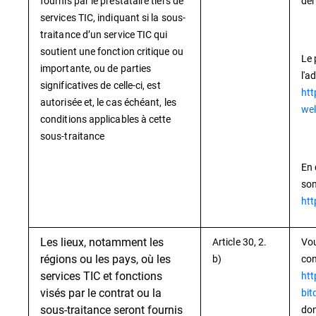
fournis par le prestataire tiers de
der
services TIC, indiquant si la sous-
traitance d’un service TIC qui
soutient une fonction critique ou
Le 
importante, ou de parties
l'a
significatives de celle-ci, est
htt
autorisée et, le cas échéant, les
wel
conditions applicables à cette
sous-traitance
En 
son
htt
Les lieux, notamment les
Article 30, 2.
Vou
régions ou les pays, où les
b)
con
services TIC et fonctions
htt
visés par le contrat ou la
bit
sous-traitance seront fournis
don