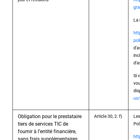
gra
La 
htt
pol
d'a
inc
d'a
Si 
vou
dis
us/
Obligation pour le prestataire
Article 30, 2. f)
Les
tiers de services TIC de
Pol
fournir à l’entité financière,
htt
sans frais supplémentaires