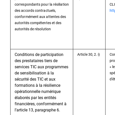
correspondants pour la résiliation
CLU
des accords contractuels,
htt
conformément aux attentes des
autorités compétentes et des
autorités de résolution
Conditions de participation
Article 30, 2. i)
Con
des prestataires tiers de
pro
services TIC aux programmes
« l
de sensibilisation à la
spé
sécurité des TIC et aux
d'ê
formations à la résilience
opérationnelle numérique
élaborés par les entités
financières, conformément à
l’article 13, paragraphe 6.