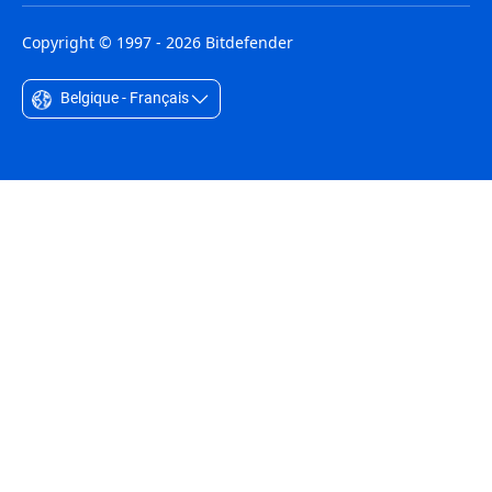
Copyright © 1997 - 2026 Bitdefender
Belgique - Français
Australia - English
België - Nederlands
Belgique - Français
Belize - English
Brasil - Português
Bulgaria - English
Canada - English
Chile - Español
Colombia - Español