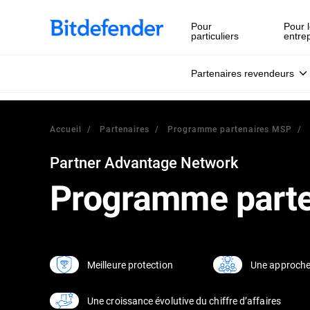
Pour
Pour l
particuliers
entre
Partenaires revendeurs
Accueil
Partenaires
Programme partenaires MSP
Partner Advantage Network
Programme part
Une approche
Meilleure protection
Une croissance évolutive du chiffre d’affaires