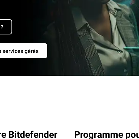
 ?
e services gérés
re Bitdefender
Programme pour