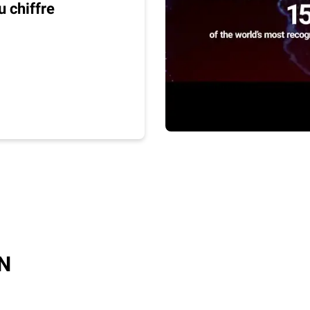
u chiffre
AN