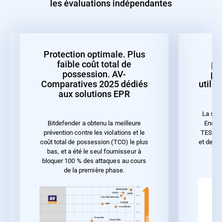
les évaluations indépendantes
Protection optimale. Plus
faible coût total de
pr
possession. AV-
pe
Comparatives 2025 dédiés
utilis
aux solutions EPR
La sol
Endpoi
Bitdefender a obtenu la meilleure
TEST 20
prévention contre les violations et le
et de la
coût total de possession (TCO) le plus
bas, et a été le seul fournisseur à
bloquer 100 % des attaques au cours
de la première phase.