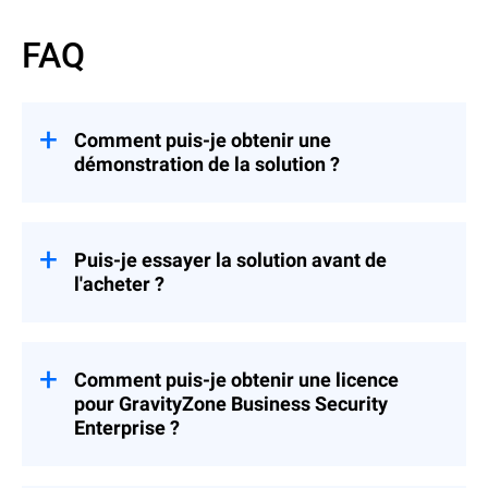
FAQ
Comment puis-je obtenir une
démonstration de la solution ?
Pour demander une démonstration de
GravityZone Business Security Enterprise,
contactez-nous ici
.
Puis-je essayer la solution avant de
l'acheter ?
En quelques clics seulement, vous pouvez
bénéficier d'un
essai gratuit d'un mois
. Une
fois la période d'essai terminée, il vous
Comment puis-je obtenir une licence
faudra acheter la solution pour pouvoir
pour GravityZone Business Security
continuer à l'utiliser.
Enterprise ?
Après la période d'essai, contactez votre