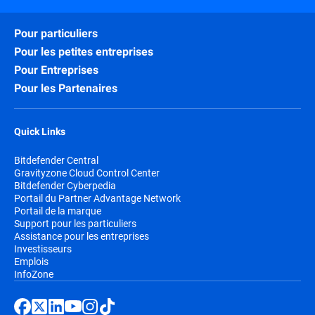
hybrides et multicloud.
Pour particuliers
Integrity Monitoring
: assure une
surveillance allant au-delà des fichiers et
Pour les petites entreprises
protège les données sensibles.
Pour Entreprises
Security for Storage
: protège le
Pour les Partenaires
stockage en réseau (NAS) et les
systèmes de partage de fichiers, en
empêchant les fichiers infectés de se
Quick Links
propager dans votre organisation et au-
delà.
Bitdefender Central
Gravityzone Cloud Control Center
Bitdefender Cyberpedia
Portail du Partner Advantage Network
Portail de la marque
Support pour les particuliers
Assistance pour les entreprises
Investisseurs
Emplois
InfoZone