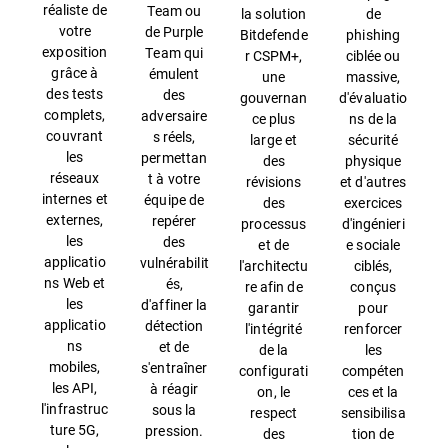
réaliste de
Team ou
la solution
de
votre
de Purple
Bitdefende
phishing
exposition
Team qui
r CSPM+,
ciblée ou
grâce à
émulent
une
massive,
des tests
des
gouvernan
d'évaluatio
complets,
adversaire
ce plus
ns de la
couvrant
s réels,
large et
sécurité
les
permettan
des
physique
réseaux
t à votre
révisions
et d'autres
internes et
équipe de
des
exercices
externes,
repérer
processus
d'ingénieri
les
des
et de
e sociale
applicatio
vulnérabilit
l'architectu
ciblés,
ns Web et
és,
re afin de
conçus
les
d'affiner la
garantir
pour
applicatio
détection
l'intégrité
renforcer
ns
et de
de la
les
mobiles,
s'entraîner
configurati
compéten
les API,
à réagir
on, le
ces et la
l'infrastruc
sous la
respect
sensibilisa
ture 5G,
pression.
des
tion de