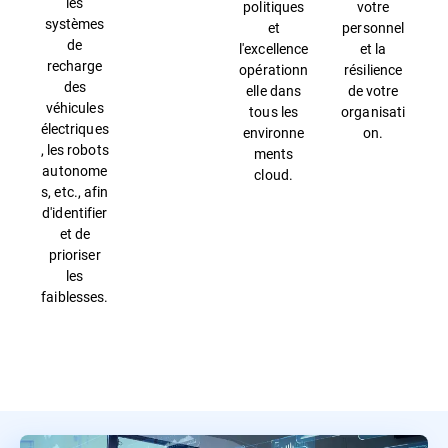
les
politiques
votre
systèmes
et
personnel
de
l'excellence
et la
recharge
opérationn
résilience
des
elle dans
de votre
véhicules
tous les
organisati
électriques
environne
on.
, les robots
ments
autonome
cloud.
s, etc., afin
d'identifier
et de
prioriser
les
faiblesses.