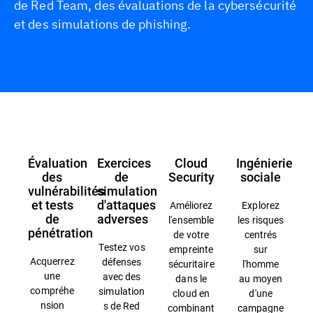
de Red Team, des évaluations de la cybersécurité
et des simulations de phishing.
Présentation
Évaluation
Exercices
Cloud
Ingénierie
des
de
Security
sociale
vulnérabilités
simulation
et tests
d'attaques
Améliorez
Explorez
de
adverses
l'ensemble
les risques
pénétration
de votre
centrés
Testez vos
empreinte
sur
Acquerrez
défenses
sécuritaire
l'homme
une
avec des
dans le
au moyen
compréhe
simulation
cloud en
d'une
nsion
s de Red
combinant
campagne