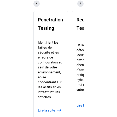
Penetration
Red
Testing
Teaming
Identifient les
Ce service
failles de
détecte les
sécurité et les
lacunes au
erreurs de
niveau de votre
D
configuration au
chemin
r
sein de votre
d'attaque
e
environnement,
critique avant les
c
en se
cybercriminels
l
concentrant sur
tout en testant
c
les actifs et les
votre Blue Team.
v
infrastructures
e
critiques.
lire la suite
lire la suite