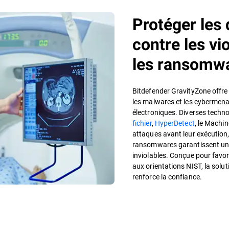
Protéger les 
contre les vi
les ransomw
Bitdefender GravityZone offre
les malwares et les cybermena
électroniques. Diverses technol
fichier
,
HyperDetect
, le Machin
attaques avant leur exécution
ransomwares garantissent une 
inviolables. Conçue pour favor
aux orientations NIST, la solu
renforce la confiance.