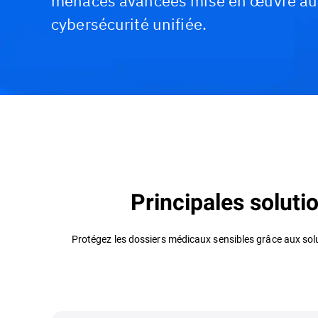
menaces avancées mise en œuvre au 
cybersécurité unifiée.
Défis et solutions
Produits recommandés
Principales soluti
Protégez les dossiers médicaux sensibles grâce aux sol