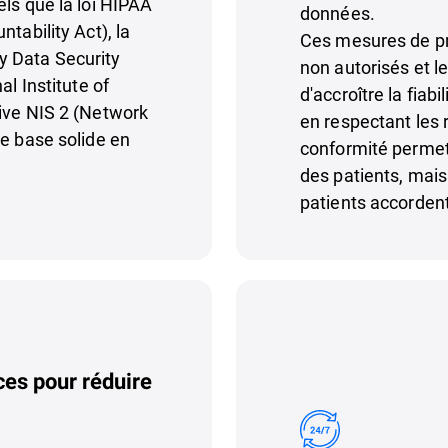
els que la loi HIPAA
données.
tability Act), la
Ces mesures de pro
 Data Security
non autorisés et l
al Institute of
d'accroître la fiab
tive NIS 2 (Network
en respectant les 
ne base solide en
conformité permet
des patients, mais
patients accordent
es pour réduire