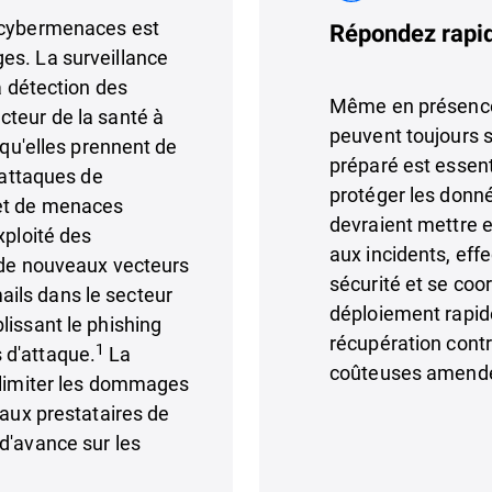
s cybermenaces est
Répondez rapid
es. La surveillance
a détection des
Même en présence 
cteur de la santé à
peuvent toujours s
 qu'elles prennent de
préparé est essent
d'attaques de
protéger les donn
et de menaces
devraient mettre e
xploité des
aux incidents, eff
 de nouveaux vecteurs
sécurité et se coo
ils dans le secteur
déploiement rapide
lissant le phishing
récupération contr
1
 d'attaque.
La
coûteuses amendes
 limiter les dommages
 aux prestataires de
d'avance sur les