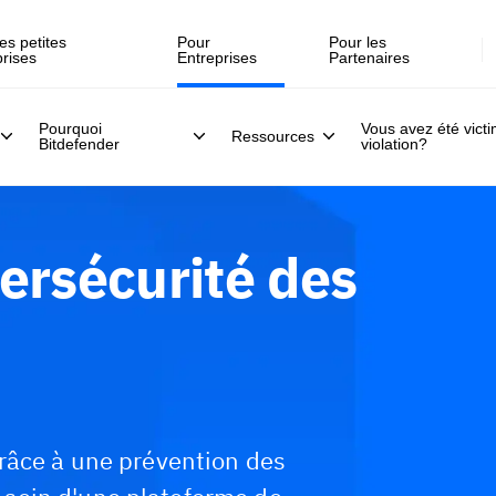
es petites
Pour
Pour les
prises
Entreprises
Partenaires
Pourquoi
Vous avez été vict
Ressources
Bitdefender
violation?
ersécurité des
râce à une prévention des