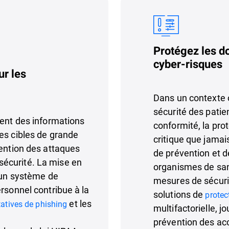
Protégez les d
cyber-risques
ur les
Dans un contexte 
sécurité des patien
nent des informations
conformité, la pro
es cibles de grande
critique que jamai
vention des attaques
de prévention et d
écurité. La mise en
organismes de san
d'un système de
mesures de sécurit
rsonnel contribue à la
solutions de
protec
et les
tatives de phishing
multifactorielle, j
prévention des acc