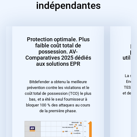
indépendantes
Protection optimale. Plus
faible coût total de
pr
possession. AV-
pe
Comparatives 2025 dédiés
utilis
aux solutions EPR
La sol
Endpoi
Bitdefender a obtenu la meilleure
TEST 20
prévention contre les violations et le
et de la
coût total de possession (TCO) le plus
bas, et a été le seul fournisseur à
bloquer 100 % des attaques au cours
de la première phase.