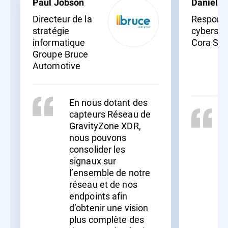
Paul Jobson
Daniel C
Directeur de la
Responsa
stratégie
cyberséc
informatique
Cora Sy
Groupe Bruce
Automotive
En nous dotant des
capteurs Réseau de
GravityZone XDR,
nous pouvons
consolider les
signaux sur
l’ensemble de notre
réseau et de nos
endpoints afin
d’obtenir une vision
plus complète des