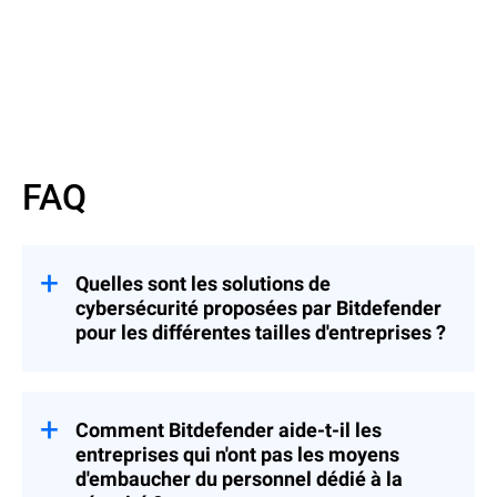
Regarder la vidéo
FAQ
Quelles sont les solutions de
cybersécurité proposées par Bitdefender
pour les différentes tailles d'entreprises ?
Bitdefender propose des solutions de
cybersécurité adaptées à tous les types
d'entreprises.
Comment Bitdefender aide-t-il les
entreprises qui n'ont pas les moyens
Les petites entreprises sont protégées par
d'embaucher du personnel dédié à la
GravityZone Business Security
, une