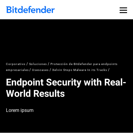
Corporativo
Soluciones
Protección de Bitdefender para endpoints
empresariales
Usescases
Xelvin Stops Malware In its Tracks
Endpoint Security with Real-
World Results
Lorem ipsum