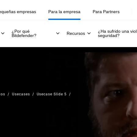
equeñas empresas
Para la empresa
Para Partners
¿Por qué
¿Ha sufrido una viol
Recursos
Bitdefender?
seguridad?
tos
Usecases
Usecase Slide 5