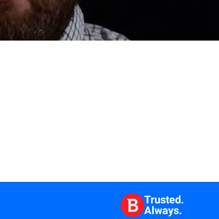
Trusted.
Always.