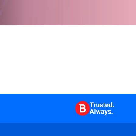
Trusted.
Always.