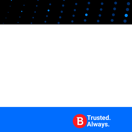
Trusted.
Always.