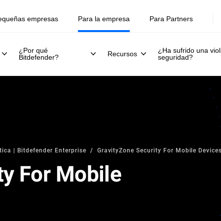
equeñas empresas
Para la empresa
Para Partners
¿Por qué
¿Ha sufrido una viol
Recursos
Bitdefender?
seguridad?
ica | Bitdefender Enterprise
GravityZone Security For Mobile Device
ty For Mobile