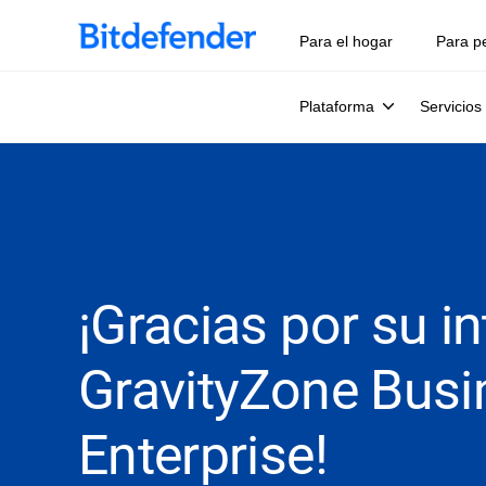
Para el hogar
Para p
Plataforma
Servicios
¡Gracias por su i
GravityZone Busi
Enterprise!