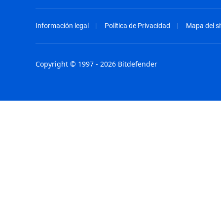
Información legal
Política de Privacidad
Mapa del si
Copyright © 1997 - 2026 Bitdefender
Australia - English
España - E
België - Nederlands
France - F
Belgique - Français
Hong Kong
Belize - English
Hungary - 
Brasil - Português
India - Eng
Bulgaria - English
Indonesia -
Canada - English
Israel - Eng
Chile - Español
Italia - Ital