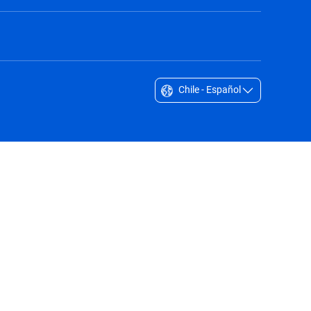
Chile - Español
Singapore - English
South Africa - English
South Korea - English
Sverige - Svenska
Taiwan - 台灣
Thailand - English
United Arab Emirates - English
United Kingdom - English