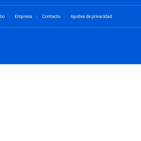
tio
Empresa
Contacto
Ajustes de privacidad
spañol
México - Español
rançais
Nederland - Nederlands
 - China
New Zealand - English
English
Norway - English
lish
Österreich - Deutsch
 English
Perú - Español
lish
Philippines - English
iano
Poland - English