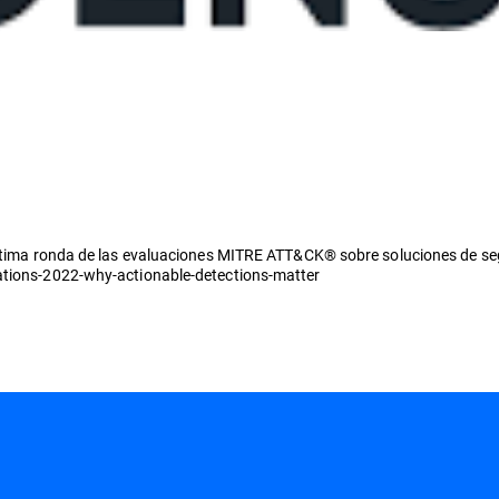
 última ronda de las evaluaciones MITRE ATT&CK® sobre soluciones de se
uations-2022-why-actionable-detections-matter