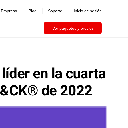
Empresa
Blog
Soporte
Inicio de sesión
Ver paquetes y precios
íder en la cuarta
TT&CK® de 2022