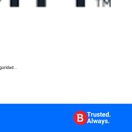
guridad...
Trusted.
Always.