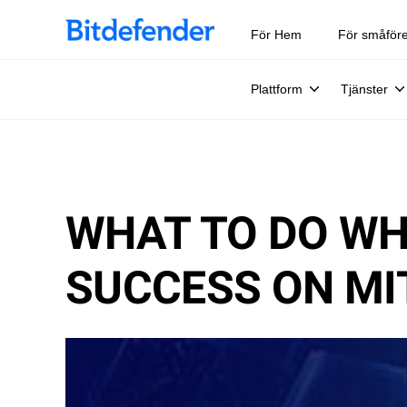
För Hem
För småför
Plattform
Tjänster
WHAT TO DO WH
SUCCESS ON MI