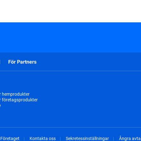
För Partners
r hemprodukter
r företagsprodukter
e
Företaget
Kontakta oss
Sekretessinställningar
Ångra avtal