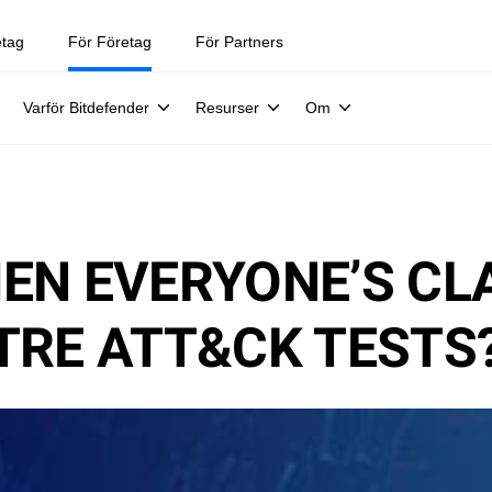
etag
För Företag
För Partners
Varför Bitdefender
Resurser
Om
EN EVERYONE’S CL
TRE ATT&CK TESTS