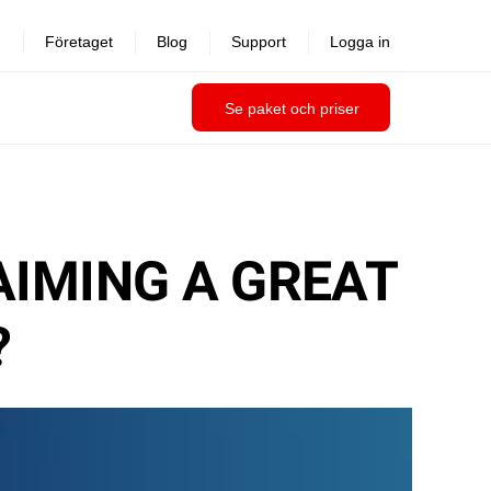
Företaget
Blog
Support
Logga in
Se paket och priser
AIMING A GREAT
?