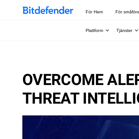
För Hem
För småför
Plattform
Tjänster
OVERCOME ALER
THREAT INTELL