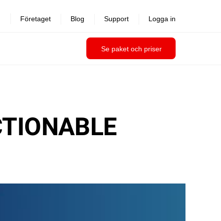
Företaget
Blog
Support
Logga in
Se paket och priser
CTIONABLE