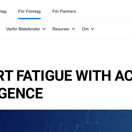
etag
För Företag
För Partners
Varför Bitdefender
Resurser
Om
T FATIGUE WITH A
IGENCE