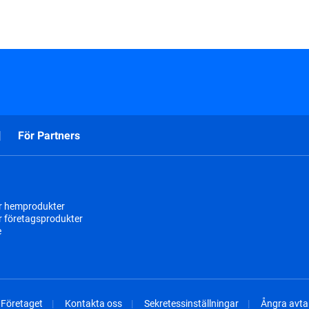
För Partners
r hemprodukter
r företagsprodukter
e
Företaget
Kontakta oss
Sekretessinställningar
Ångra avtal