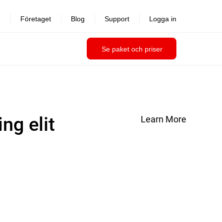
Företaget
Blog
Support
Logga in
Se paket och priser
ng elit
Learn More