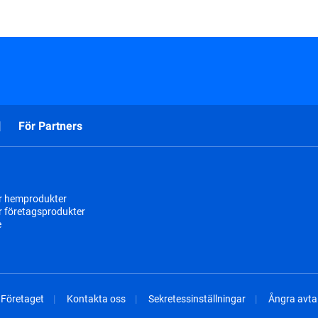
För Partners
r hemprodukter
r företagsprodukter
e
Företaget
Kontakta oss
Sekretessinställningar
Ångra avtal