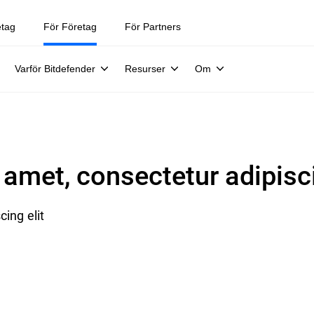
etag
För Företag
För Partners
Varför Bitdefender
Resurser
Om
amet, consectetur adipisci
ing elit