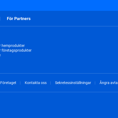
För Partners
r hemprodukter
r företagsprodukter
e
Företaget
Kontakta oss
Sekretessinställningar
Ångra avtal