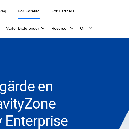
etag
För Företag
För Partners
Varför Bitdefender
Resurser
Om
egärde en
avityZone
 Enterprise