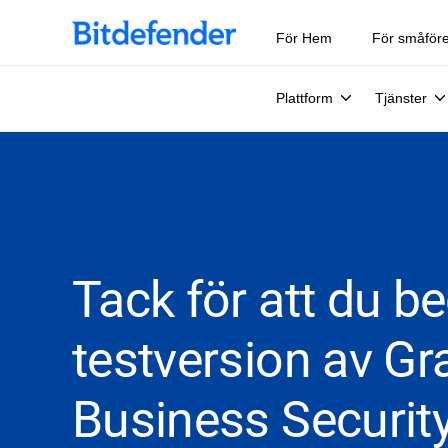
För Hem
För småför
Plattform
Tjänster
Tack för att du b
testversion av Gr
Business Security