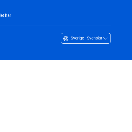
et här
Sverige - Svenska
Singapore - English
South Africa - English
South Korea - English
Sverige - Svenska
Taiwan - 台灣
Thailand - English
United Arab Emirates - English
United Kingdom - English