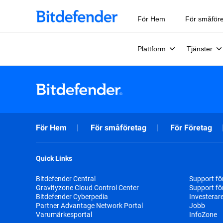
För Hem
För småför
Plattform
Tjänster
För Hem
För småföretag
För Företag
Quick Links
Bitdefender Central
Support fö
Gravityzone Cloud Control Center
Support fö
Bitdefender Cyberpedia
Investerar
Partner Advantage Network Portal
Jobb
Varumärkesportal
InfoZone