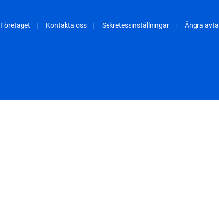
Företaget
Kontakta oss
Sekretessinställningar
Ångra avtal
spañol
México - Español
rançais
Nederland - Nederlands
 - China
New Zealand - English
English
Norway - English
lish
Österreich - Deutsch
 English
Perú - Español
lish
Philippines - English
iano
Poland - English