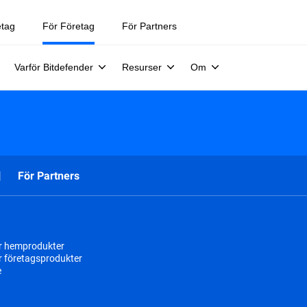
etag
För Företag
För Partners
Varför Bitdefender
Resurser
Om
För Partners
r hemprodukter
r företagsprodukter
e