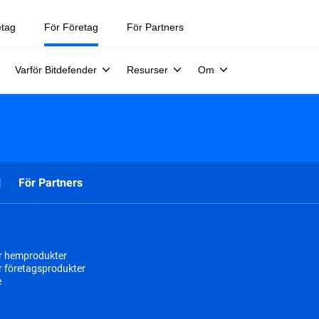
etag
För Företag
För Partners
Varför Bitdefender
Resurser
Om
För Partners
r hemprodukter
r företagsprodukter
e