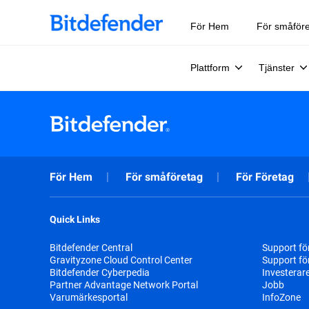
För Hem
För småför
Plattform
Tjänster
För Hem
För småföretag
För Företag
Quick Links
Bitdefender Central
Support fö
Gravityzone Cloud Control Center
Support fö
Bitdefender Cyberpedia
Investerar
Partner Advantage Network Portal
Jobb
Varumärkesportal
InfoZone