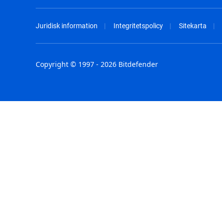
Juridisk information
Integritetspolicy
Sitekarta
Copyright © 1997 - 2026 Bitdefender
Australia - English
España - E
België - Nederlands
France - F
Belgique - Français
Hong Kong
Belize - English
Hungary - 
Brasil - Português
India - Eng
Bulgaria - English
Indonesia -
Canada - English
Israel - Eng
Chile - Español
Italia - Ital