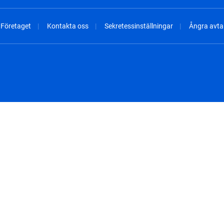
Företaget
Kontakta oss
Sekretessinställningar
Ångra avtal
spañol
México - Español
rançais
Nederland - Nederlands
 - China
New Zealand - English
English
Norway - English
lish
Österreich - Deutsch
 English
Perú - Español
lish
Philippines - English
iano
Poland - English