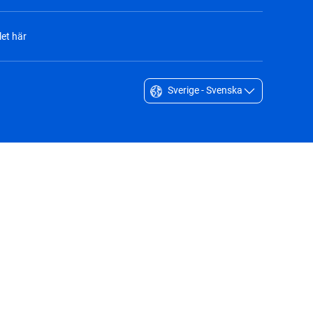
et här
Sverige - Svenska
Singapore - English
South Africa - English
South Korea - English
Sverige - Svenska
Taiwan - 台灣
Thailand - English
United Arab Emirates - English
United Kingdom - English