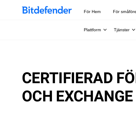
För Hem
För småför
Plattform
Tjänster
CERTIFIERAD F
OCH EXCHANGE 