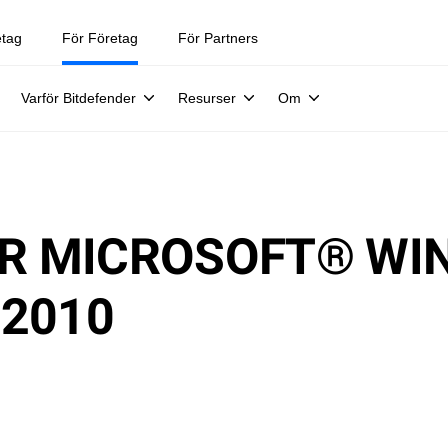
etag
För Företag
För Partners
Varför Bitdefender
Resurser
Om
ÖR MICROSOFT® WI
2010