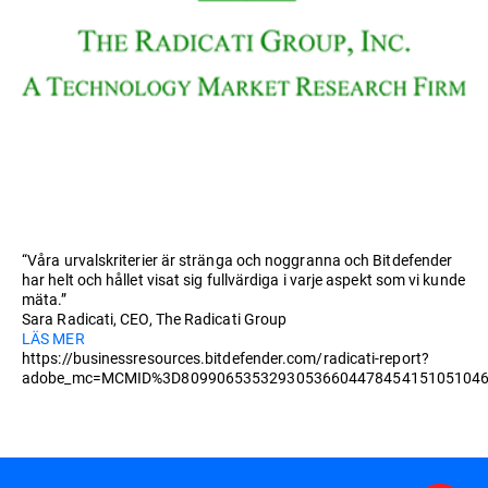
“Våra urvalskriterier är stränga och noggranna och Bitdefender
har helt och hållet visat sig fullvärdiga i varje aspekt som vi kunde
mäta.”
Sara Radicati, CEO, The Radicati Group
LÄS MER
https://businessresources.bitdefender.com/radicati-report?
adobe_mc=MCMID%3D8099065353293053660447845415105104