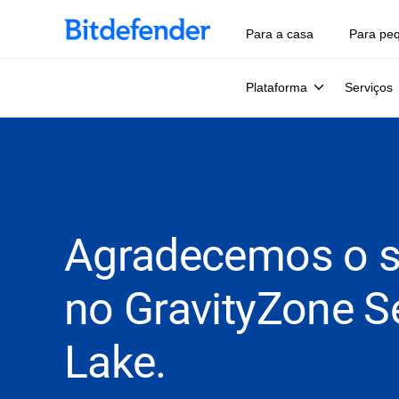
Para a casa
Para pe
Plataforma
Serviços
Agradecemos o s
no GravityZone S
Lake.