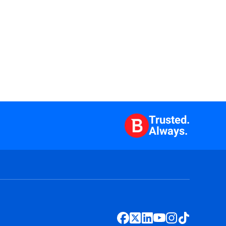
Trusted.
Always.