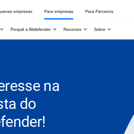
quenas empresas
Para empresas
Para Parceiros
Porquê a Bitdefender
Recursos
Sobre
teresse na
sta do
fender!