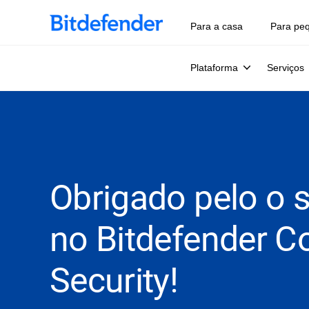
Para a casa
Para pe
Plataforma
Serviços
Obrigado pelo o s
no Bitdefender C
Security!