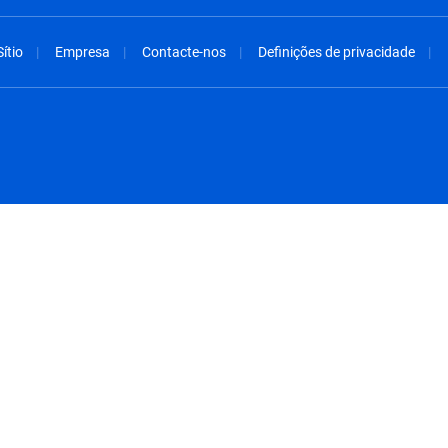
ítio
Empresa
Contacte-nos
Definições de privacidade
spañol
México - Español
rançais
Nederland - Nederlands
 - China
New Zealand - English
English
Norway - English
lish
Österreich - Deutsch
 English
Perú - Español
lish
Philippines - English
iano
Poland - English