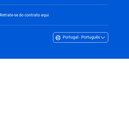
Retrate-se do contrato aqui
Portugal - Português
Singapore - English
South Africa - English
South Korea - English
Sverige - Svenska
Taiwan - 台灣
Thailand - English
United Arab Emirates - English
United Kingdom - English