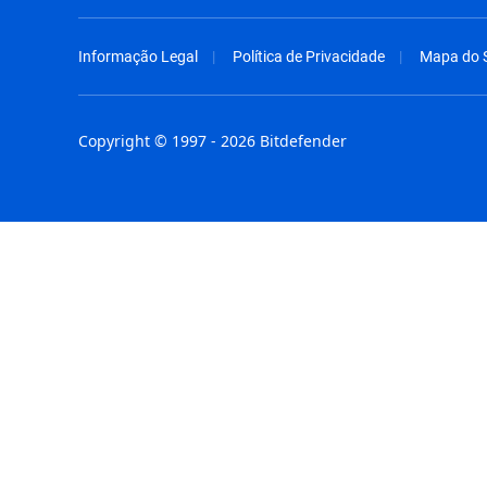
Informação Legal
Política de Privacidade
Mapa do S
Copyright © 1997 - 2026 Bitdefender
Australia - English
España - E
België - Nederlands
France - F
Belgique - Français
Hong Kong
Belize - English
Hungary - 
Brasil - Português
India - Eng
Bulgaria - English
Indonesia -
Canada - English
Israel - Eng
Chile - Español
Italia - Ital