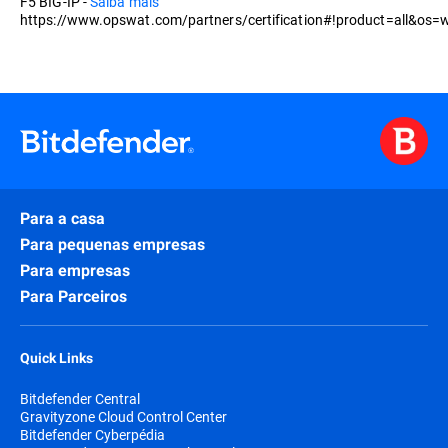
F5 BIG-IP -
Saiba mais
https://www.opswat.com/partners/certification#!product=all&os=w
Para a casa
Para pequenas empresas
Para empresas
Para Parceiros
Quick Links
Bitdefender Central
Gravityzone Cloud Control Center
Bitdefender Cyberpédia