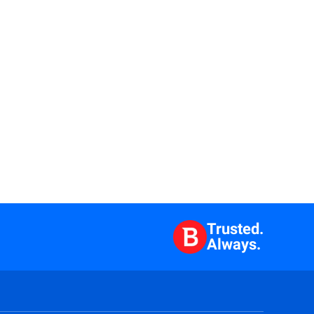
Trusted.
Always.