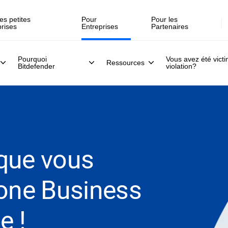
Inscrivez-vous >>
direct, le 30 juillet .
es petites
Pour
Pour les
prises
Entreprises
Partenaires
Pourquoi
Vous avez été vict
Ressources
Bitdefender
violation?
 que vous
Zone Business
e !