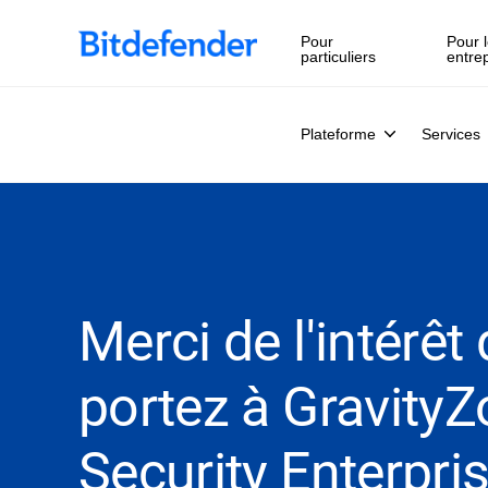
Souveraineté des données en cybersécurité : webinaire en 
Pour
Pour l
particuliers
entre
Plateforme
Services
Merci de l'intérêt
portez à Gravity
Security Enterpris