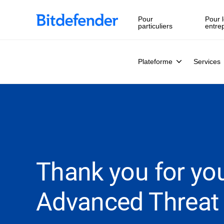
Souveraineté des données en cybersécurité : webinaire en 
Pour
Pour l
particuliers
entre
Plateforme
Services
Thank you for you
Advanced Threat 