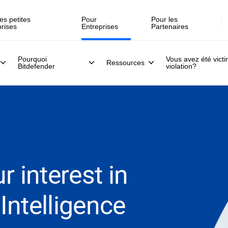
Inscrivez-vous >>
direct, le 30 juillet .
es petites
Pour
Pour les
prises
Entreprises
Partenaires
Pourquoi
Vous avez été vict
Ressources
Bitdefender
violation?
r interest in
Intelligence