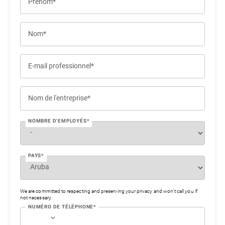
Prénom*
Nom*
E-mail professionnel*
Nom de l'entreprise*
NOMBRE D'EMPLOYÉS*
PAYS*
We are committed to respecting and preserving your privacy and won’t call you if
not necessary.
NUMÉRO DE TÉLÉPHONE*