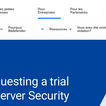
Inscrivez-vous >>
direct, le 30 juillet .
es petites
Pour
Pour les
prises
Entreprises
Partenaires
Pourquoi
Vous avez été vict
Ressources
Bitdefender
violation?
esting a trial
erver Security