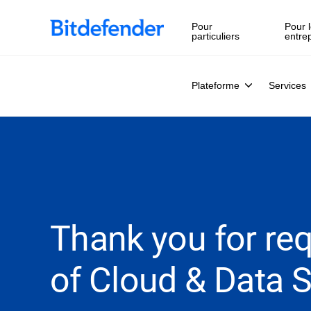
Souveraineté des données en cybersécurité : webinaire en 
Pour
Pour l
particuliers
entre
Plateforme
Services
Thank you for requ
of Cloud & Data S