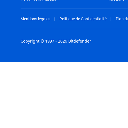
Mentions légales
Politique de Confidentialité
Plan du
Copyright © 1997 - 2026 Bitdefender
Australia - English
España - E
België - Nederlands
France - F
Belgique - Français
Hong Kong
Belize - English
Hungary - 
Brasil - Português
India - Eng
Bulgaria - English
Indonesia -
Canada - English
Israel - Eng
Chile - Español
Italia - Ital