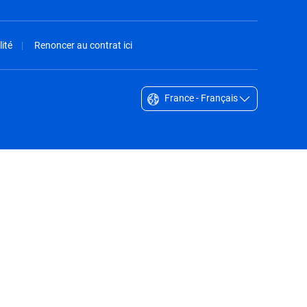
ité
Renoncer au contrat ici
France - Français
Singapore - English
South Africa - English
South Korea - English
Sverige - Svenska
Taiwan - 台灣
Thailand - English
United Arab Emirates - English
United Kingdom - English