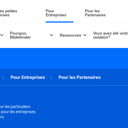
Inscrivez-vous >>
direct, le 30 juillet .
es petites
Pour
Pour les
prises
Entreprises
Partenaires
Pourquoi
Vous avez été vict
Ressources
Bitdefender
violation?
Pour Entreprises
Pour les Partenaires
r les particuliers
 pour les entreprises
urs