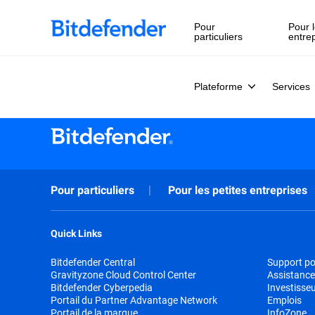
Souveraineté des données en cybersécurité : webinaire en 
Pour
Pour l
particuliers
entre
Plateforme
Services
Pour particuliers
Pour les petites entreprises
Quick Links
Bitdefender Central
Support pou
Gravityzone Cloud Control Center
Assistance
Bitdefender Cyberpedia
Investisse
Portail du Partner Advantage Network
Emplois
Portail de la marque
InfoZone