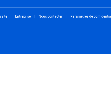
 site
Entreprise
Nous contacter
Paramètres de confidential
spañol
México - Español
rançais
Nederland - Nederlands
 - China
New Zealand - English
English
Norway - English
lish
Österreich - Deutsch
 English
Perú - Español
lish
Philippines - English
iano
Poland - English