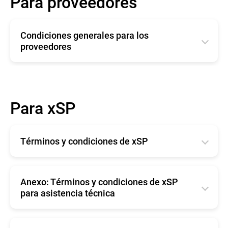
Para proveedores
Condiciones generales para los
proveedores
English
Română
Para xSP
Deutsche
Español
Términos y condiciones de xSP
Français
English
Anexo: Términos y condiciones de xSP
para asistencia técnica
English