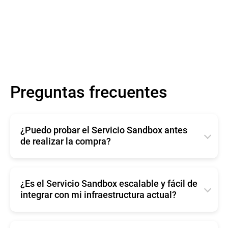
Preguntas frecuentes
¿Puedo probar el Servicio Sandbox antes
de realizar la compra?
La evaluación del Servicio Bitdefender Sandbox es
gratuita e incluye soporte técnico. Para empezar su
prueba gratuita, rellene
este formulario
.
¿Es el Servicio Sandbox escalable y fácil de
integrar con mi infraestructura actual?
Bitdefender Sandbox Service is a highly scalable
infrastructure that offers easy API integration and