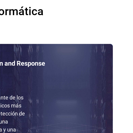
formática
on and Response
nte de los
ticos más
tección de
una
a y una