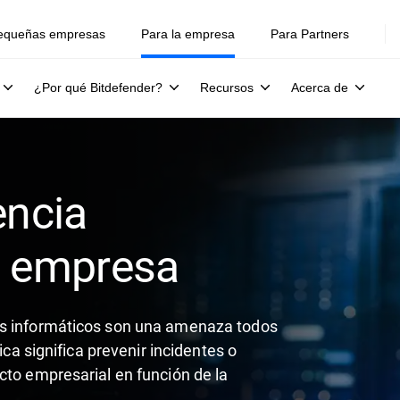
equeñas empresas
Para la empresa
Para Partners
¿Por qué Bitdefender?
Recursos
Acerca de
encia
u empresa
es informáticos son una amenaza todos
ica significa prevenir incidentes o
cto empresarial en función de la