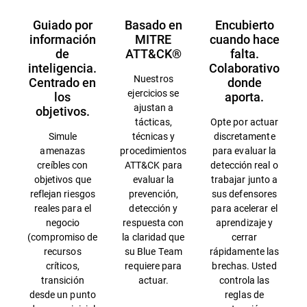
Guiado por
Basado en
Encubierto
información
MITRE
cuando hace
de
ATT&CK®
falta.
inteligencia.
Colaborativo
Nuestros
Centrado en
donde
ejercicios se
los
aporta.
ajustan a
objetivos.
tácticas,
Opte por actuar
Simule
técnicas y
discretamente
amenazas
procedimientos
para evaluar la
creíbles con
ATT&CK para
detección real o
objetivos que
evaluar la
trabajar junto a
reflejan riesgos
prevención,
sus defensores
reales para el
detección y
para acelerar el
negocio
respuesta con
aprendizaje y
(compromiso de
la claridad que
cerrar
recursos
su Blue Team
rápidamente las
críticos,
requiere para
brechas. Usted
transición
actuar.
controla las
desde un punto
reglas de