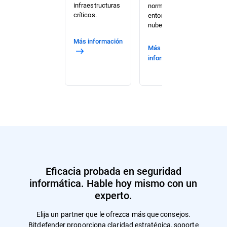
infraestructuras
normativo en su
y 
críticos.
entorno de
de
nube.
la
Más información
Más
Más
información
i
Eficacia probada en seguridad
informática. Hable hoy mismo con un
experto.
Elija un partner que le ofrezca más que consejos.
Bitdefender proporciona claridad estratégica, soporte