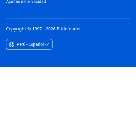
Ajustes de privacidad
Copyright © 1997 - 2026 Bitdefender
Perú - Español
Australia - English
België - Nederlands
Belgique - Français
Belize - English
Brasil - Português
Bulgaria - English
Canada - English
Chile - Español