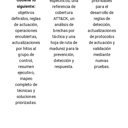
Obtiene lo
específicos, una
prioridades
referencia de
para el
siguiente:
objetivos
cobertura
desarrollo de
definidos, reglas
ATT&CK, un
reglas de
de actuación,
análisis de
detección,
operaciones
brechas por
actualizaciones
encubiertas,
táctica y una
de protocolos
actualizaciones
hoja de ruta de
de actuación y
por hitos al
madurez para la
validación
grupo de
prevención,
mediante
control,
detección y
nuevas
resumen
respuesta.
pruebas.
ejecutivo,
mapeo
completo de
técnicas y
soluciones
priorizadas.