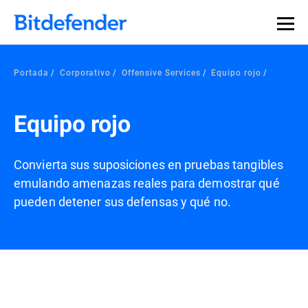
Portada
Corporativo
Offensive Services
Equipo rojo
Equipo rojo
Convierta sus suposiciones en pruebas tangibles
emulando amenazas reales para demostrar qué
pueden detener sus defensas y qué no.
Información general