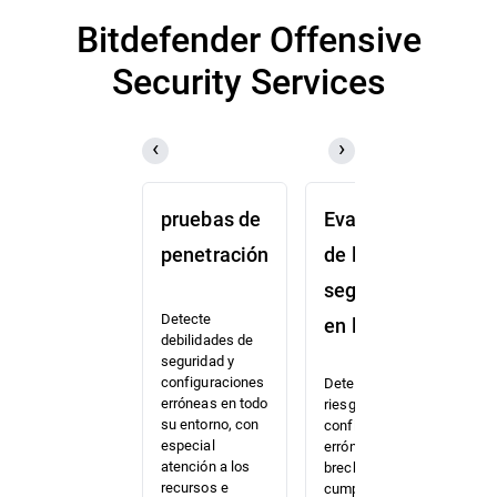
resiliencia y capacidad de respuesta de
Bitdefender Offensive
extremo a extremo.
Security Services
pruebas de
Evaluación
S
penetración
de la
d
seguridad
p
Detecte
en la nube
debilidades de
Ev
seguridad y
re
configuraciones
Detecte
s
erróneas en todo
riesgos,
e 
su entorno, con
configuraciones
de
especial
erróneas y
la
atención a los
brechas del
co
recursos e
cumplimiento
so