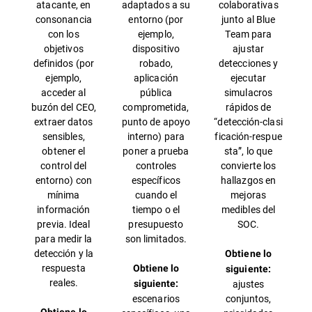
atacante, en
adaptados a su
colaborativas
consonancia
entorno (por
junto al Blue
con los
ejemplo,
Team para
objetivos
dispositivo
ajustar
definidos (por
robado,
detecciones y
ejemplo,
aplicación
ejecutar
acceder al
pública
simulacros
buzón del CEO,
comprometida,
rápidos de
extraer datos
punto de apoyo
“detección‑clasi
sensibles,
interno) para
ficación‑respue
obtener el
poner a prueba
sta”, lo que
control del
controles
convierte los
entorno) con
específicos
hallazgos en
mínima
cuando el
mejoras
información
tiempo o el
medibles del
previa. Ideal
presupuesto
SOC.
para medir la
son limitados.
detección y la
Obtiene lo
respuesta
Obtiene lo
siguiente:
reales.
ajustes
siguiente:
escenarios
conjuntos,