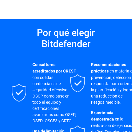
Por qué elegir
Bitdefender
Consultores
Recomendaciones
en materia 
acreditados por CREST
prácticas
con sólidas
prevención, detección
credenciales de
respuesta para orient
seguridad ofensiva,
la planificación y logr
OSCP como base en
una reducción de
todo el equipo y
riesgos medible.
certificaciones
Experiencia
avanzadas como OSEP,
en la
demostrada
OSED, OSCE3 y CRTO.
realización de ejercici
Una delimitación
de Red Teaming para