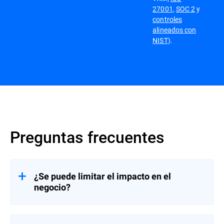
27001
,
SOC 2
y
controles
alineados con
NIST
).
Preguntas frecuentes
¿Se puede limitar el impacto en el
negocio?
Sí, las reglas de actuación definen límites,
notificaciones y escalamiento. En caso