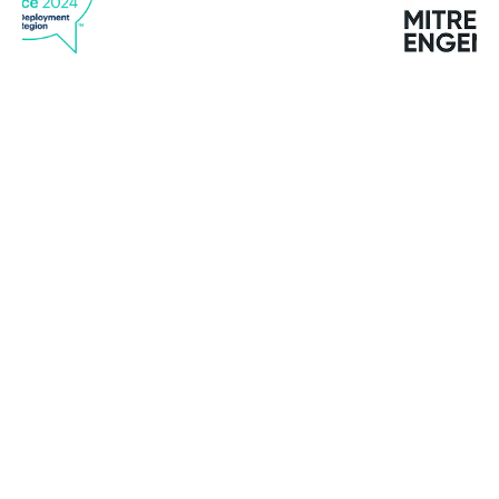
“Desde que instalamos Bitdefender, no hemos
tenido una sola brecha, lo cual es muy notable
dado que antes lidiábamos al menos con una
infección a la semana”.
John Williams
Director gerente de Northstar, Ltd.