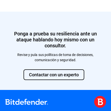
proyectos desarrollados durante el
adaptados a su organización y basados en
compromiso a largo plazo.
tácticas, técnicas y procedimientos (TTP)
de responsables de amenazas del mundo
real. Los escenarios están pensados para
reflejar los riesgos más relevantes para su
entorno, como ransomware, business email
Ponga a prueba su resiliencia ante un
compromise, amenazas internas o ataques
a la cadena de suministro, lo que garantiza
ataque hablando hoy mismo con un
que la simulación sea realista y útil.
consultor.
Revise y pula sus políticas de toma de decisiones,
comunicación y seguridad.
Contactar con un experto