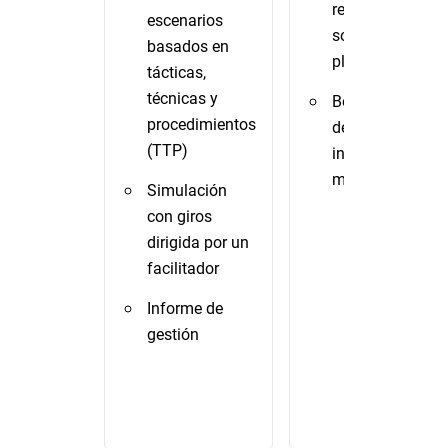
recomendacion
escenarios
sobre el
basados en
plan/manual
tácticas,
técnicas y
Borrador del pla
procedimientos
de respuesta an
(TTP)
incidentes y
manuales
Simulación
con giros
dirigida por un
facilitador
Informe de
gestión