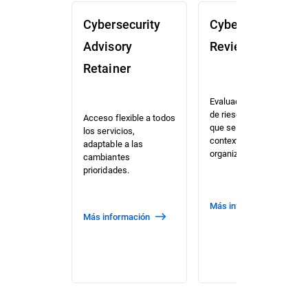
Cybersecurity
Cybersecurity
Advisory
Review (CSR)
Retainer
Evaluación priorizada
de riesgos y posición
Acceso flexible a todos
que se adapta al
los servicios,
contexto de su
adaptable a las
organización.
cambiantes
prioridades.
Más información
Más información