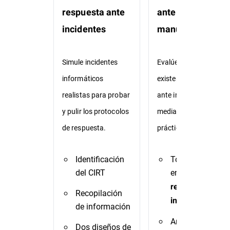
respuesta ante
ante incidentes +
incidentes
manuales
Simule incidentes
Evalúe los manuales
informáticos
existentes de respuest
realistas para probar
ante incidentes
y pulir los protocolos
mediante ejercicios
de respuesta.
prácticos (TTX).
Identificación
Todo lo incluido
del CIRT
en
TTX de
respuesta ante
Recopilación
incidentes
de información
Análisis y
Dos diseños de