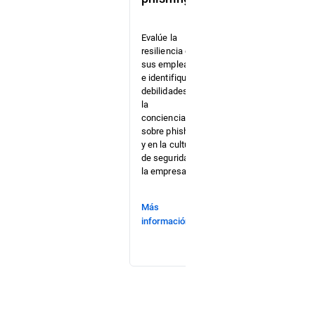
Identifique
brechas en
su ruta
Evalúe la
crítica de
resiliencia de
ataque
sus empleados
antes de que
e identifique
lo hagan los
debilidades en
delincuentes
la
informáticos
concienciación
mientras
sobre phishing
pone a
y en la cultura
prueba a su
de seguridad de
Blue Team.
la empresa.
Más
Más
información
información