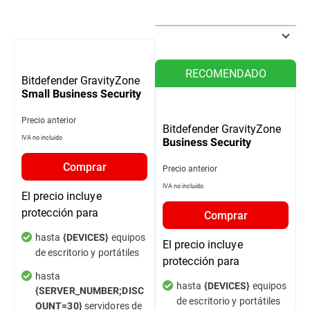
RECOMENDADO
Bitdefender GravityZone
Small Business Security
Precio anterior
Bitdefender GravityZone
IVA no incluido
Business Security
Comprar
Precio anterior
IVA no incluido
El precio incluye
protección para
Comprar
hasta
equipos
{DEVICES}
El precio incluye
de escritorio y portátiles
protección para
hasta
hasta
equipos
{DEVICES}
{SERVER_NUMBER;DISC
de escritorio y portátiles
servidores de
OUNT=30}