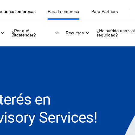
equeñas empresas
Para la empresa
Para Partners
¿Por qué
¿Ha sufrido una viol
Recursos
Bitdefender?
seguridad?
nterés en
isory Services!